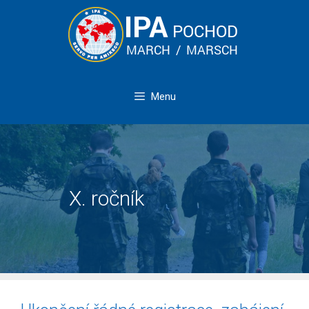
Přeskočit
na
obsah
Menu
X. ročník