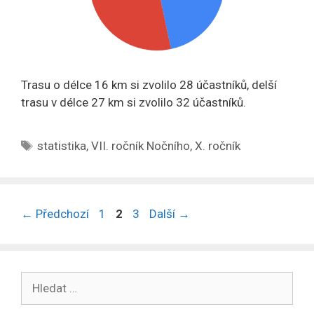
Trasu o délce 16 km si zvolilo 28 účastníků, delší
trasu v délce 27 km si zvolilo 32 účastníků.
Štítky
statistika
,
VII. ročník Nočního
,
X. ročník
Stránka
Stránka
Stránka
←
Předchozí
1
2
3
Další
→
Hledat: