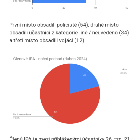
První místo obsadili policisté (54), druhé místo
obsadili účastníci z kategorie jiné / neuvedeno (34)
a třetí místo obsadili vojáci (12).
Členů IPA je mezi přihlášenými účastníky 26, tzn. 21