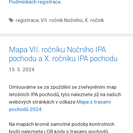
Podmínkách registrace
.
Štítky
registrace
,
VII. ročník Nočního
,
X. ročník
Mapa VII. ročníku Nočního IPA
pochodu a X. ročníku IPA pochodu
15. 5. 2024
Omlouváme se za zpoždění se zveřejněním map
letošních IPA pochodů, tyto naleznete již na našich
webových stránkách v odkaze
Mapa s trasami
pochodů 2024
.
Na mapách kromě samotné podoby kontrolních
bodů naleznete i QR kódy s trasami pochodů,