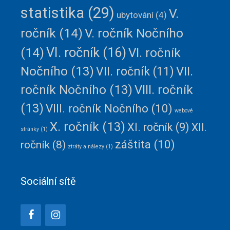
statistika
(29)
V.
ubytování
(4)
ročník
(14)
V. ročník Nočního
VI. ročník
(16)
(14)
VI. ročník
Nočního
(13)
VII.
VII. ročník
(11)
ročník Nočního
(13)
VIII. ročník
(13)
VIII. ročník Nočního
(10)
webové
X. ročník
(13)
XI. ročník
(9)
XII.
stránky
(1)
záštita
(10)
ročník
(8)
ztráty a nálezy
(1)
Sociální sítě