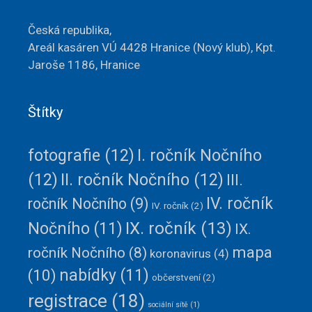
Česká republika,
Areál kasáren VÚ 4428
Hranice
(Nový klub),
Kpt.
Jaroše 1186, Hranice
Štítky
fotografie
(12)
I. ročník Nočního
(12)
II. ročník Nočního
(12)
III.
IV. ročník
ročník Nočního
(9)
IV. ročník
(2)
IX. ročník
(13)
Nočního
(11)
IX.
mapa
ročník Nočního
(8)
koronavirus
(4)
(10)
nabídky
(11)
občerstvení
(2)
registrace
(18)
sociální sítě
(1)