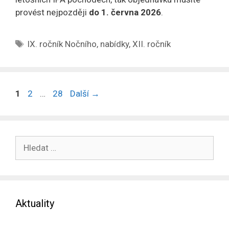
provést nejpozději
do 1. června 2026
.
Štítky
IX. ročník Nočního
,
nabídky
,
XII. ročník
Stránka
Stránka
Stránka
1
2
…
28
Další
→
Hledat:
Aktuality