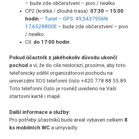
– bude zde občerstvení – pivo / nealko
CP2 (krátká / dlouhá trasa):
07:30 – 15:00
hodin
–
Tunel – GPS: 49,5437956N
17,6528800E
– bude zde občerstvení – pivo
/ nealko
Cíl:
do
17:00
hodin
Pokud účastník z jakéhokoliv důvodu ukončí
pochod
a ví, že do cíle nedorazí, prosíme, aby toto
telefonicky sdělil organizátorovi pochodu na
univerzální SOS telefonní číslo +420 778 88 55 89.
Toto telefonní číslo je rovněž uvedeno na Vaší
startovní kartě i mapě.
Další informace a služby:
Pro potřeby účastníků bude areál vybaven celkem
8
ks mobilních WC
a umyvadly.