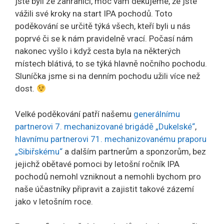
jste byli ze zahraničí, moc vám děkujeme, že jste
vážili své kroky na start IPA pochodů. Toto
poděkování se určitě týká všech, kteří byli u nás
poprvé či se k nám pravidelně vrací. Počasí nám
nakonec vyšlo i když cesta byla na některých
místech blátivá, to se týká hlavně nočního pochodu.
Sluníčka jsme si na denním pochodu užili více než
dost.
Velké poděkování patří našemu
generálnímu
partnerovi 7. mechanizované brigádě „Dukelské“
,
hlavnímu partnerovi 71. mechanizovanému praporu
„Sibiřskému“
a dalším partnerům a sponzorům, bez
jejichž obětavé pomoci by letošní ročník IPA
pochodů nemohl vzniknout a nemohli bychom pro
naše účastníky připravit a zajistit takové zázemí
jako v letošním roce.