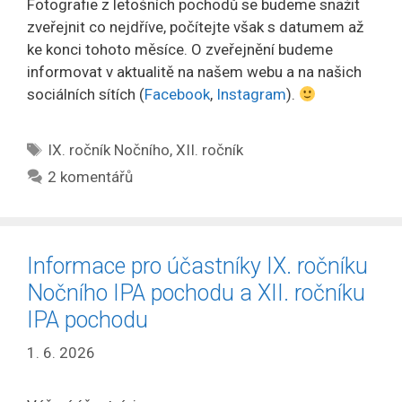
Fotografie z letošních pochodů se budeme snažit
zveřejnit co nejdříve, počítejte však s datumem až
ke konci tohoto měsíce. O zveřejnění budeme
informovat v aktualitě na našem webu a na našich
sociálních sítích (
Facebook
,
Instagram
).
Štítky
IX. ročník Nočního
,
XII. ročník
2 komentářů
Informace pro účastníky IX. ročníku
Nočního IPA pochodu a XII. ročníku
IPA pochodu
1. 6. 2026