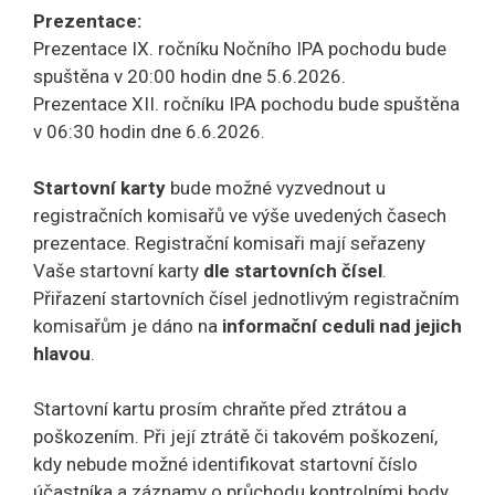
Prezentace:
Prezentace IX. ročníku Nočního IPA pochodu bude
spuštěna v 20:00 hodin dne 5.6.2026.
Prezentace XII. ročníku IPA pochodu bude spuštěna
v 06:30 hodin dne 6.6.2026.
Startovní karty
bude možné vyzvednout u
registračních komisařů ve výše uvedených časech
prezentace. Registrační komisaři mají seřazeny
Vaše startovní karty
dle startovních čísel
.
Přiřazení startovních čísel jednotlivým registračním
komisařům je dáno na
informační ceduli nad jejich
hlavou
.
Startovní kartu prosím chraňte před ztrátou a
poškozením. Při její ztrátě či takovém poškození,
kdy nebude možné identifikovat startovní číslo
účastníka a záznamy o průchodu kontrolními body,