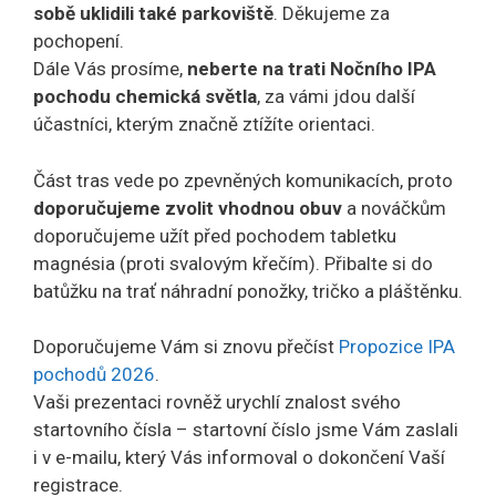
sobě uklidili také parkoviště
. Děkujeme za
pochopení.
Dále Vás prosíme,
neberte na trati Nočního IPA
pochodu chemická světla
, za vámi jdou další
účastníci, kterým značně ztížíte orientaci.
Část tras vede po zpevněných komunikacích, proto
doporučujeme zvolit vhodnou obuv
a nováčkům
doporučujeme užít před pochodem tabletku
magnésia (proti svalovým křečím). Přibalte si do
batůžku na trať náhradní ponožky, tričko a pláštěnku.
Doporučujeme Vám si znovu přečíst
Propozice IPA
pochodů 2026
.
Vaši prezentaci rovněž urychlí znalost svého
startovního čísla – startovní číslo jsme Vám zaslali
i v e-mailu, který Vás informoval o dokončení Vaší
registrace.