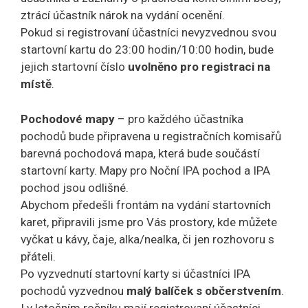
ztrácí účastník nárok na vydání ocenění.
Pokud si registrovaní účastníci nevyzvednou svou
startovní kartu do 23:00 hodin/10:00 hodin, bude
jejich startovní číslo
uvolněno pro registraci na
místě
.
Pochodové mapy
– pro každého účastníka
pochodů bude připravena u registračních komisařů
barevná pochodová mapa, která bude součástí
startovní karty. Mapy pro Noční IPA pochod a IPA
pochod jsou odlišné.
Abychom předešli frontám na vydání startovních
karet, připravili jsme pro Vás prostory, kde můžete
vyčkat u kávy, čaje, alka/nealka, či jen rozhovoru s
přáteli.
Po vyzvednutí startovní karty si účastníci IPA
pochodů vyzvednou
malý balíček s občerstvením
.
I v letošním ročníku mají registrovaní účastníci