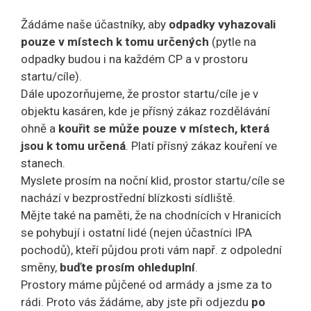
Žádáme naše účastníky, aby
odpadky vyhazovali
pouze v místech k tomu určených
(pytle na
odpadky budou i na každém CP a v prostoru
startu/cíle).
Dále upozorňujeme, že prostor startu/cíle je v
objektu kasáren, kde je přísný zákaz rozdělávání
ohně a
kouřit se může pouze v místech, která
jsou k tomu určená
. Platí přísný zákaz kouření ve
stanech.
Myslete prosím na noční klid, prostor startu/cíle se
nachází v bezprostřední blízkosti sídliště.
Mějte také na paměti, že na chodnících v Hranicích
se pohybují i ostatní lidé (nejen účastníci IPA
pochodů), kteří půjdou proti vám např. z odpolední
směny,
buďte prosím ohleduplní
.
Prostory máme půjčené od armády a jsme za to
rádi. Proto vás žádáme, aby jste při odjezdu
po