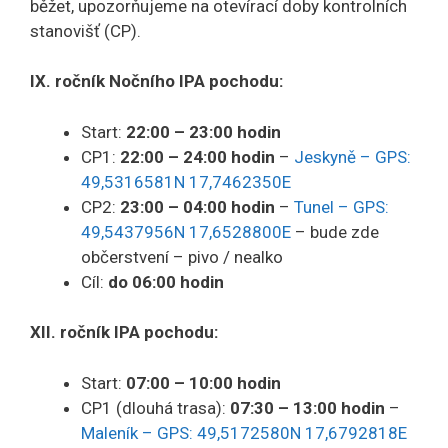
běžet, upozorňujeme na otevírací doby kontrolních
stanovišť (CP).
IX. ročník Nočního IPA pochodu:
Start:
22:00 – 23:00
hodin
CP1:
22:00 – 24:00
hodin
–
Jeskyně – GPS:
49,5316581N 17,7462350E
CP2:
23:00 – 04:00
hodin
–
Tunel – GPS:
49,5437956N 17,6528800E
– bude zde
občerstvení – pivo / nealko
Cíl:
do
06:00
hodin
XII. ročník IPA pochodu:
Start:
07:00 – 10:00
hodin
CP1 (dlouhá trasa):
07:30 – 13:00
hodin
–
Maleník – GPS: 49,5172580N 17,6792818E