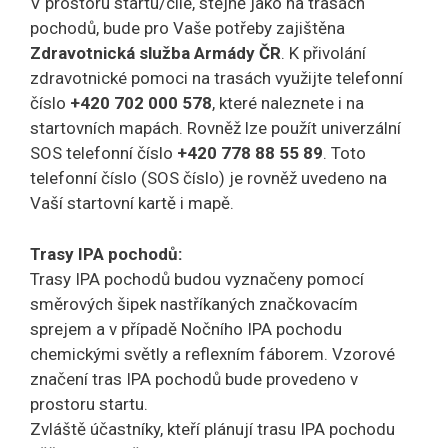
V prostoru startu/cíle, stejně jako na trasách
pochodů, bude pro Vaše potřeby zajištěna
Zdravotnická služba Armády ČR
. K přivolání
zdravotnické pomoci na trasách využijte telefonní
číslo
+420 702 000 578
, které naleznete i na
startovních mapách. Rovněž lze použít univerzální
SOS telefonní číslo
+420 778 88 55 89
. Toto
telefonní číslo (SOS číslo) je rovněž uvedeno na
Vaší startovní kartě i mapě.
Trasy IPA pochodů:
Trasy IPA pochodů budou vyznačeny pomocí
směrových šipek nastříkaných značkovacím
sprejem a v případě Nočního IPA pochodu
chemickými světly a reflexním fáborem. Vzorové
značení tras IPA pochodů bude provedeno v
prostoru startu.
Zvláště účastníky, kteří plánují trasu IPA pochodu