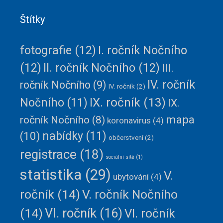
Štítky
fotografie
(12)
I. ročník Nočního
(12)
II. ročník Nočního
(12)
III.
IV. ročník
ročník Nočního
(9)
IV. ročník
(2)
IX. ročník
(13)
Nočního
(11)
IX.
mapa
ročník Nočního
(8)
koronavirus
(4)
(10)
nabídky
(11)
občerstvení
(2)
registrace
(18)
sociální sítě
(1)
statistika
(29)
V.
ubytování
(4)
ročník
(14)
V. ročník Nočního
VI. ročník
(16)
(14)
VI. ročník